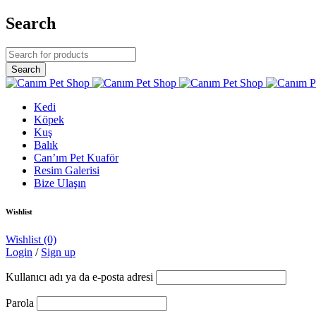
Search
Kedi
Köpek
Kuş
Balık
Can’ım Pet Kuaför
Resim Galerisi
Bize Ulaşın
Wishlist
Wishlist
(0)
Login
/
Sign up
Kullanıcı adı ya da e-posta adresi
Parola