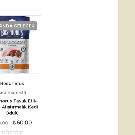
KINDA GELECEK
Bospherus
kedimama33
orus Tavuk Etli-
i Atıştırmalık Kedi
Ödülü
₺
60,00
0,00