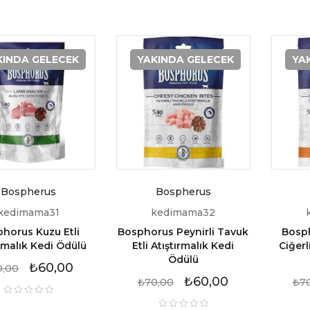
KINDA GELECEK
YAKINDA GELECEK
YA
Bospherus
Bospherus
kedimama31
kedimama32
horus Kuzu Etli
Bosphorus Peynirli Tavuk
Bosph
ırmalık Kedi Ödülü
Etli Atıştırmalık Kedi
Ciğerl
Ödülü
₺
60,00
0,00
₺
60,00
₺
70,00
₺
7