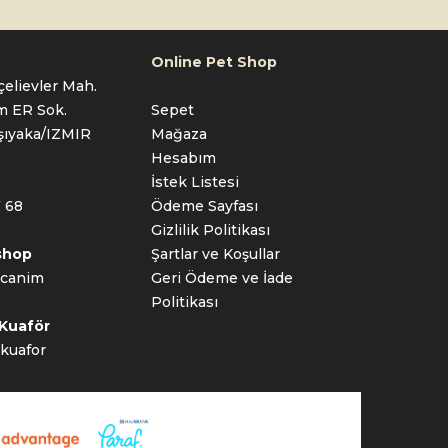
Online Pet Shop
elievler Mah.
im ER Sok.
Sepet
şıyaka/IZMIR
Mağaza
Hesabım
İstek Listesi
 68
Ödeme Sayfası
Gizlilik Politikası
shop
Şartlar ve Koşullar
_canim
Geri Ödeme ve İade
Politikası
 Kuaför
kuafor