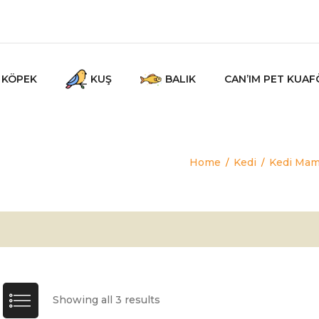
KÖPEK
KUŞ
BALIK
CAN’IM PET KUAF
ı
Home
Kedi
Kedi Mam
/
/
Showing all 3 results