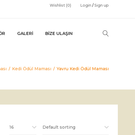
Wishlist
(0)
Login
/
Sign up
ÖR
GALERI
BIZE ULAŞIN
ası
Kedi Ödül Maması
Yavru Kedi Ödül Maması
/
/
16
Default sorting