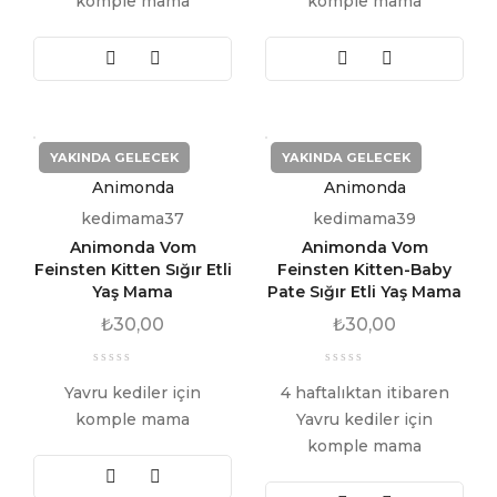
komple mama
komple mama
YAKINDA GELECEK
YAKINDA GELECEK
Animonda
Animonda
kedimama37
kedimama39
Animonda Vom
Animonda Vom
Feinsten Kitten Sığır Etli
Feinsten Kitten-Baby
Yaş Mama
Pate Sığır Etli Yaş Mama
₺
30,00
₺
30,00
Yavru kediler için
4 haftalıktan itibaren
komple mama
Yavru kediler için
komple mama