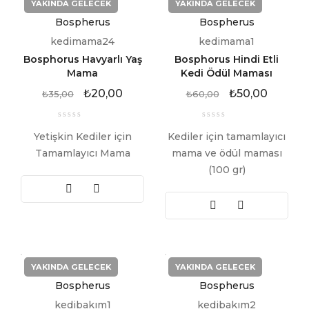
YAKINDA GELECEK
YAKINDA GELECEK
Bospherus
Bospherus
kedimama24
kedimama1
Bosphorus Havyarlı Yaş
Bosphorus Hindi Etli
Mama
Kedi Ödül Maması
₺
20,00
₺
50,00
₺
35,00
₺
60,00
Yetişkin Kediler için
Kediler için tamamlayıcı
Tamamlayıcı Mama
mama ve ödül maması
(100 gr)
YAKINDA GELECEK
YAKINDA GELECEK
Bospherus
Bospherus
kedibakım1
kedibakım2