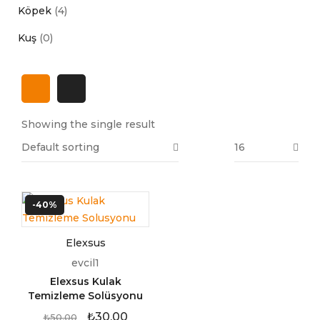
Köpek
(4)
Kuş
(0)
Showing the single result
Default sorting
16
-40%
Elexsus
evcil1
Elexsus Kulak
Temizleme Solüsyonu
₺
30,00
₺
50,00