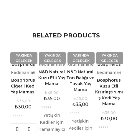
RELATED PRODUCTS
YAKINDA
YAKINDA
YAKINDA
YAKINDA
GELECEK
GELECEK
GELECEK
GELECEK
Bospherus
kedimama19
kedimama18
Bospherus
N&D Natural
N&D Natural
kedimama6
kedimama4
Kuzu Etli Yaş
Ton Balığı ve
Bosphorus
Bosphorus
Mama
Tavuk Yaş
Ciğerli Kedi
Kuzu Etli
Mama
Yaş Maması
Kısırlaştırılmı
₺
45,00
ş Kedi Yaş
₺
35,00
₺
45,00
₺
35,00
Mama
₺
35,00
₺
30,00
₺
35,00
Yetişkin
₺
30,00
Yetişkin
Kediler için
Kediler için
Tamamlayıcı