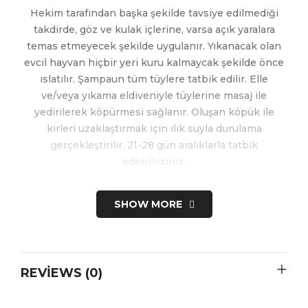
Hekim tarafından başka şekilde tavsiye edilmediği
takdirde, göz ve kulak içlerine, varsa açık yaralara
temas etmeyecek şekilde uygulanır. Yıkanacak olan
evcil hayvan hiçbir yeri kuru kalmaycak şekilde önce
ıslatılır. Şampaun tüm tüylere tatbik edilir. Elle
ve/veya yıkama eldiveniyle tüylerine masaj ile
yedirilerek köpürmesi sağlanır. Oluşan köpük ile
kirleri uzaklaştırmak için ılık suyla durulama
gerçekleştirilir. 21-28 gün aralıklarla tatbik
edebilirsiniz.
SHOW MORE
REVIEWS (0)