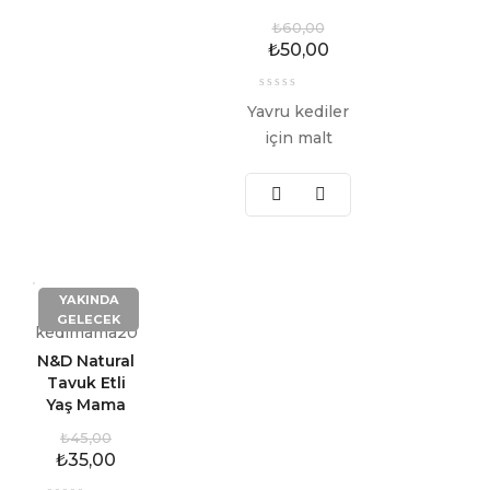
₺
60,00
₺
50,00
Yavru kediler
için malt
YAKINDA
GELECEK
kedimama20
N&D Natural
Tavuk Etli
Yaş Mama
₺
45,00
₺
35,00