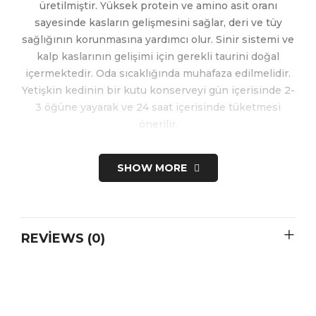
üretilmiştir. Yüksek protein ve amino asit oranı
sayesinde kasların gelişmesini sağlar, deri ve tüy
sağlığının korunmasına yardımcı olur. Sinir sistemi ve
kalp kaslarının gelişimi için gerekli taurini doğal
içermektedir. Oda sıcaklığında muhafaza edilmelidir.
Yetişkin kedinin bir kutu konserveyi gün içerisinde 2-
3 öğüne yayarak ve 24 saat içerisinde tüketmesi
önerilir.
SHOW MORE
REVIEWS (0)