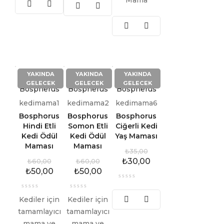
Mama
YAKINDA
YAKINDA
YAKINDA
GELECEK
GELECEK
GELECEK
Bospherus
Bospherus
Bospherus
kedimama1
kedimama2
kedimama6
Bosphorus
Bosphorus
Bosphorus
Hindi Etli
Somon Etli
Ciğerli Kedi
Kedi Ödül
Kedi Ödül
Yaş Maması
Maması
Maması
₺
35,00
₺
30,00
₺
60,00
₺
60,00
₺
50,00
₺
50,00
Kediler için
Kediler için
tamamlayıcı
tamamlayıcı
mama ve
mama ve