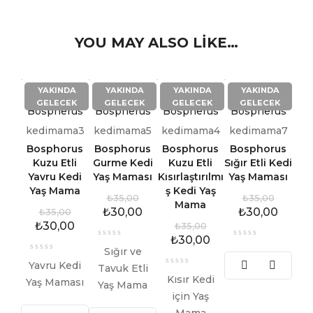
YOU MAY ALSO LIKE…
YAKINDA
YAKINDA
YAKINDA
YAKINDA
GELECEK
GELECEK
GELECEK
GELECEK
Bospherus
Bospherus
Bospherus
Bospherus
kedimama3
kedimama5
kedimama4
kedimama7
Bosphorus
Bosphorus
Bosphorus
Bosphorus
Kuzu Etli
Gurme Kedi
Kuzu Etli
Sığır Etli Kedi
Yavru Kedi
Yaş Maması
Kısırlaştırılmı
Yaş Maması
Yaş Mama
ş Kedi Yaş
₺
35,00
₺
35,00
Mama
₺
30,00
₺
30,00
₺
35,00
₺
30,00
₺
35,00
₺
30,00
Sığır ve
Yavru Kedi
Tavuk Etli
Kısır Kedi
Yaş Maması
Yaş Mama
için Yaş