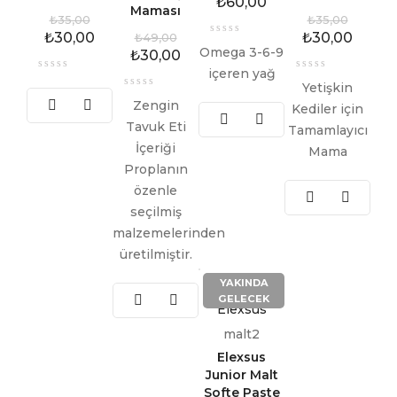
₺
60,00
Maması
₺
35,00
₺
35,00
₺
30,00
₺
30,00
₺
49,00
Omega 3-6-9
₺
30,00
içeren yağ
Yetişkin
Zengin
Kediler için
Tavuk Eti
Tamamlayıcı
İçeriği
Mama
Proplanın
özenle
seçilmiş
malzemelerinden
üretilmiştir.
YAKINDA
GELECEK
Elexsus
malt2
Elexsus
Junior Malt
Softe Paste