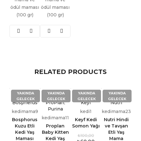
ödül maması
ödül maması
(100 gr)
(100 gr)
RELATED PRODUCTS
YAKINDA
YAKINDA
YAKINDA
YAKINDA
GELECEK
GELECEK
GELECEK
GELECEK
Bospherus
ProPlan
,
Keyf
Nutri
Purina
kedimama9
kedi1
kedimama23
kedimama11
Bosphorus
Keyf Kedi
Nutri Hindi
Kuzu Etli
Proplan
Somon Yağı
ve Tavşan
Kedi Yaş
Baby Kitten
Etli Yaş
₺
100,00
Maması
Kedi Yaş
Mama